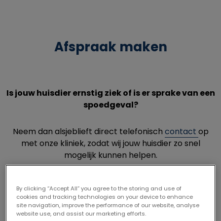
Afspraak maken
Is jouw huisdier ernstig ziek of is er sprake van een
spoedgeval?
Neem dan alsjeblieft direct telefonisch
contact
op
met onze kliniek, zodat wij jouw huisdier zo snel
mogelijk kunnen helpen.
By clicking “Accept All” you agree to the storing and use of
cookies and tracking technologies on your device to enhance
SOORTEN ONLINE AFSPRAKEN
site navigation, improve the performance of our website, analyse
website use, and assist our marketing efforts.